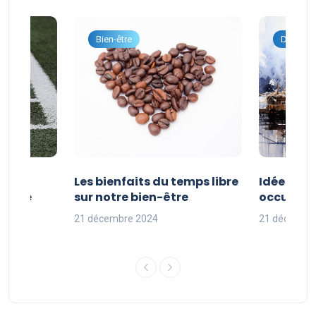
onnel
Bien-être
Dévelop
vités
Les bienfaits du temps libre
Idées d’a
 faire
sur notre bien-être
occuper s
nces
21 décembre 2024
21 décembr