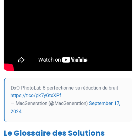
DxO PhotoLab 8 perfectionne sa réduction du bruit
https://t.co/pk7yGtxXPf
— MacGeneration (@MacGeneration)
September 17,
2024
Le Glossaire des Solutions