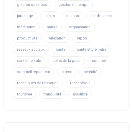
gestion du stress
gestion du temps
jardinage
loisirs
maison
mindfulness
méditation
nature
organisation
productivité
relaxation
repos
réseaux sociaux
santé
santé et bien-être
santé mentale
soins de la peau
sommeil
sommeil réparateur
stress
sérénité
techniques de relaxation
technologie
tourisme
tranquillité
équilibre