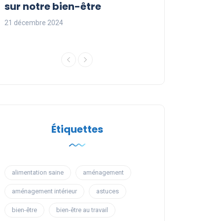
sur notre bien-être
occuper son t
21 décembre 2024
21 décembre 2024
Étiquettes
alimentation saine
aménagement
aménagement intérieur
astuces
bien-être
bien-être au travail