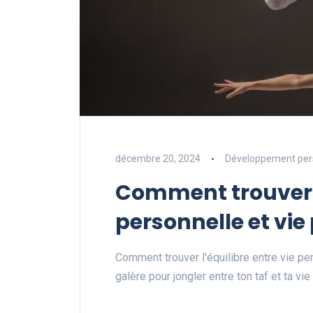
décembre 20, 2024
Développement per
Comment trouver l
personnelle et vie
Comment trouver l'équilibre entre vie per
galère pour jongler entre ton taf et ta v