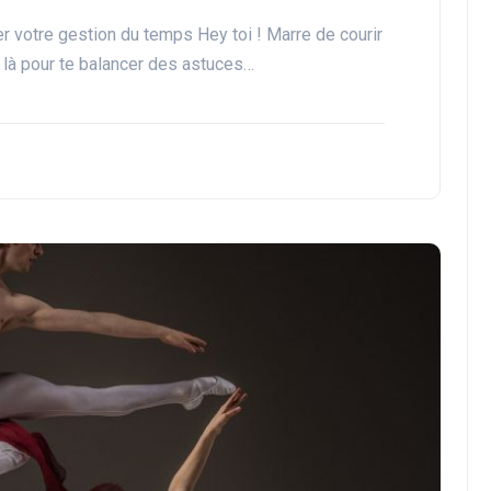
r votre gestion du temps Hey toi ! Marre de courir
 là pour te balancer des astuces…