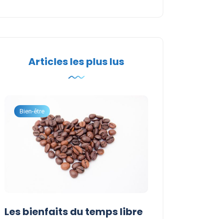
Articles les plus lus
Bien-être
Développement per
Les bienfaits du temps libre
Idées d’activi