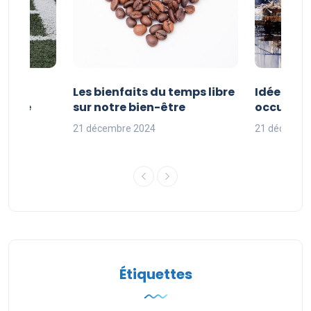
vités
Les bienfaits du temps libre
Idées d’a
 faire
sur notre bien-être
occuper s
nces
21 décembre 2024
21 décembr
Étiquettes