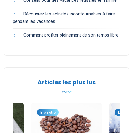
Conseils pour des vacances réussies en famille
Découvrez les activités incontournables à faire
pendant les vacances
Comment profiter pleinement de son temps libre
Articles les plus lus
onnel
Bien-être
Dévelop