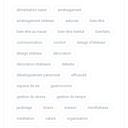
alimentation saine
aménagement
aménagement intérieur
astuces
bien-être
bien-être au travail
bien-être mental
bienfaits
communication
confort
design d'intérieur
design intérieur
décoration
décoration intérieure
détente
développement personnel
efficacité
espace de vie
gastronomie
gestion du stress
gestion du temps
jardinage
loisirs
maison
mindfulness
méditation
nature
organisation