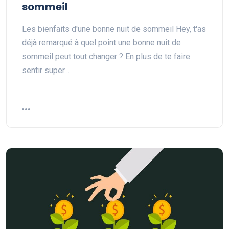
sommeil
Les bienfaits d'une bonne nuit de sommeil Hey, t'as
déjà remarqué à quel point une bonne nuit de
sommeil peut tout changer ? En plus de te faire
sentir super…