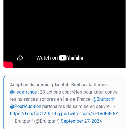
Adoption du premier plan Anti-Bruit par la Région
@iledefrance
: 23 actions concrètes pour lutter contre
les nuisances sonores en Île-de-France.
@Bruitparif
@PourlAudition
partenaires de sa mise en oeuvre–>
https://t.co/fqC129JDLq
pic.twitter.com/xE18dB43FY
— Bruitparif (@Bruitparif)
September 27, 2024