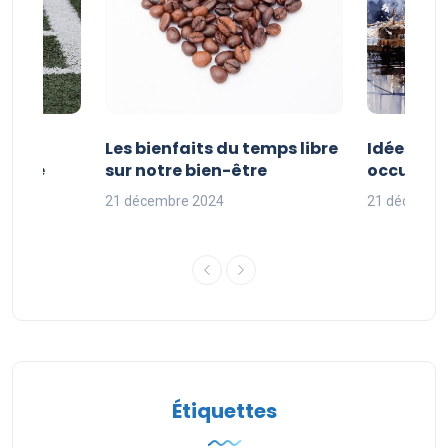
vités
Les bienfaits du temps libre
Idées d’a
 faire
sur notre bien-être
occuper s
nces
21 décembre 2024
21 décembr
Étiquettes