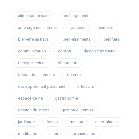
alimentation saine
aménagement
aménagement intérieur
astuces
bien-être
bien-être au travail
bien-être mental
bienfaits
communication
confort
design d'intérieur
design intérieur
décoration
décoration intérieure
détente
développement personnel
efficacité
espace de vie
gastronomie
gestion du stress
gestion du temps
jardinage
loisirs
maison
mindfulness
méditation
nature
organisation