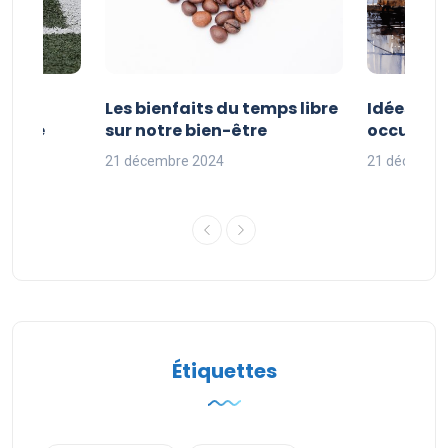
vités
Les bienfaits du temps libre
Idées d’a
 faire
sur notre bien-être
occuper s
nces
21 décembre 2024
21 décembr
Étiquettes