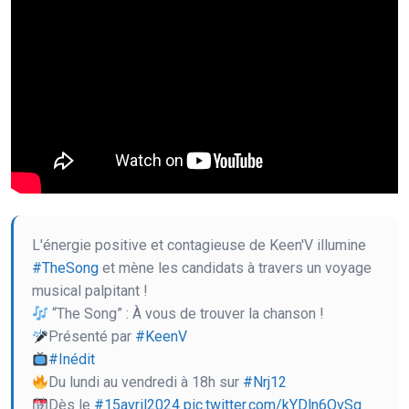
L'énergie positive et contagieuse de Keen'V illumine
#TheSong
et mène les candidats à travers un voyage
musical palpitant !
“The Song” : À vous de trouver la chanson !
Présenté par
#KeenV
#Inédit
Du lundi au vendredi à 18h sur
#Nrj12
Dès le
#15avril2024
pic.twitter.com/kYDln6OvSq