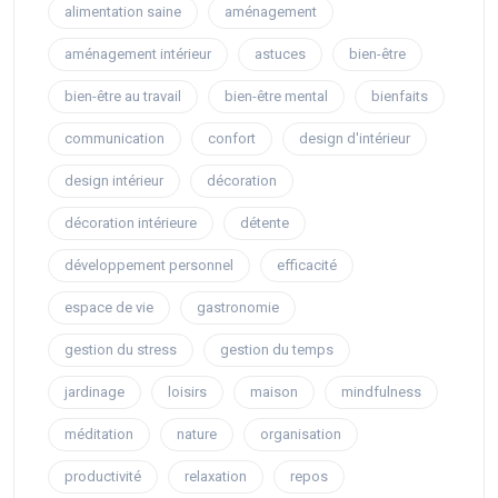
alimentation saine
aménagement
aménagement intérieur
astuces
bien-être
bien-être au travail
bien-être mental
bienfaits
communication
confort
design d'intérieur
design intérieur
décoration
décoration intérieure
détente
développement personnel
efficacité
espace de vie
gastronomie
gestion du stress
gestion du temps
jardinage
loisirs
maison
mindfulness
méditation
nature
organisation
productivité
relaxation
repos