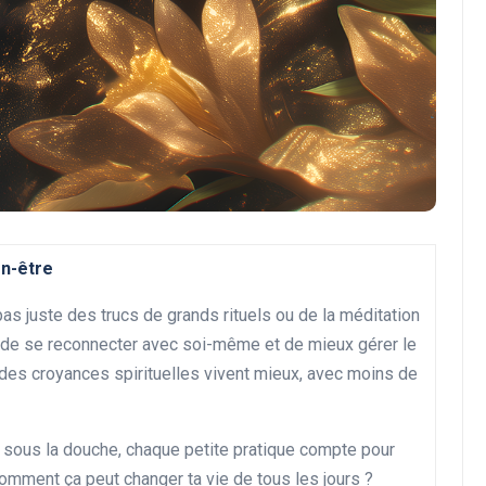
Développement personnel
en-être
pas juste des trucs de grands rituels ou de la méditation
 de se reconnecter avec soi-même et de mieux gérer le
Découvrez les activités
des croyances spirituelles vivent mieux, avec moins de
incontournables à faire
pendant les vacances
21 décembre 2024
s sous la douche, chaque petite pratique compte pour
 comment ça peut changer ta vie de tous les jours ?