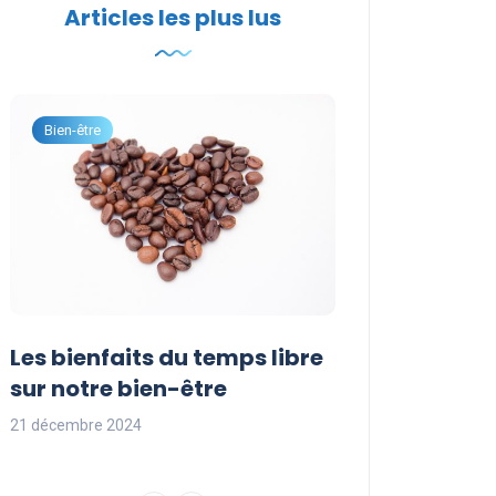
Articles les plus lus
Bien-être
Développement per
Les bienfaits du temps libre
Idées d’activi
sur notre bien-être
occuper son t
21 décembre 2024
21 décembre 2024