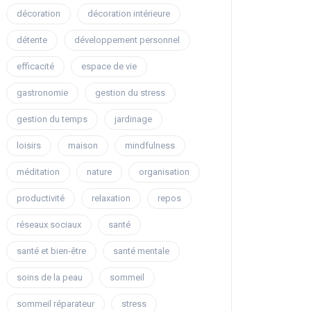
décoration
décoration intérieure
détente
développement personnel
efficacité
espace de vie
gastronomie
gestion du stress
gestion du temps
jardinage
loisirs
maison
mindfulness
méditation
nature
organisation
productivité
relaxation
repos
réseaux sociaux
santé
santé et bien-être
santé mentale
soins de la peau
sommeil
sommeil réparateur
stress