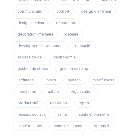
communication
confort
design d'intérieur
design intérieur
décoration
décoration intérieure
détente
développement personnel
efficacité
espace de vie
gastronomie
gestion du stress
gestion du temps
jardinage
loisirs
maison
mindfulness
méditation
nature
organisation
productivité
relaxation
repos
réseaux sociaux
santé
santé et bien-être
santé mentale
soins de la peau
sommeil