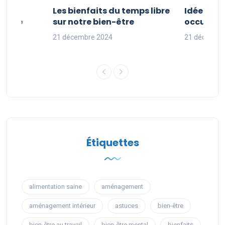
vités
Les bienfaits du temps libre
Idées d’a
 faire
sur notre bien-être
occuper s
nces
21 décembre 2024
21 décembr
Étiquettes
alimentation saine
aménagement
aménagement intérieur
astuces
bien-être
bien-être au travail
bien-être mental
bienfaits