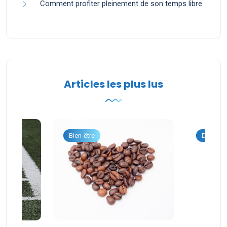
Comment profiter pleinement de son temps libre
Articles les plus lus
onnel
Bien-être
Dévelop