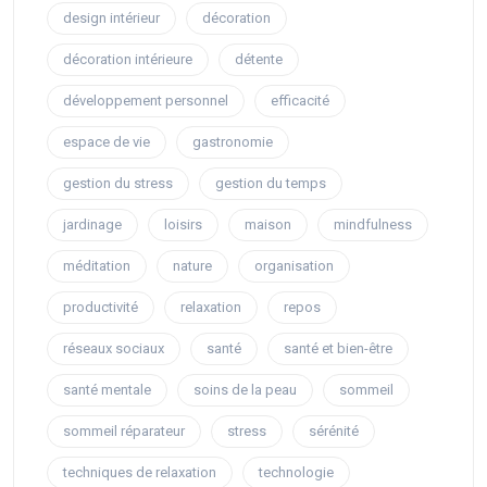
design intérieur
décoration
décoration intérieure
détente
développement personnel
efficacité
espace de vie
gastronomie
gestion du stress
gestion du temps
jardinage
loisirs
maison
mindfulness
méditation
nature
organisation
productivité
relaxation
repos
réseaux sociaux
santé
santé et bien-être
santé mentale
soins de la peau
sommeil
sommeil réparateur
stress
sérénité
techniques de relaxation
technologie