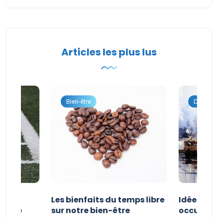
Articles les plus lus
onnel
Bien-être
Dévelop
vités
Les bienfaits du temps libre
Idées d’a
 faire
sur notre bien-être
occuper s