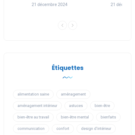
nces
21 décembre 2024
21 décembr
Étiquettes
alimentation saine
aménagement
aménagement intérieur
astuces
bien-être
bien-être au travail
bien-être mental
bienfaits
communication
confort
design d'intérieur