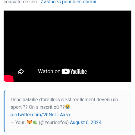
consulte ce lien :
7 astuces pour bien dormir
.
Donc bataille d’oreillers c’est réellement devenu un
sport ?? On s’inscrit où ??
pic.twitter.com/VhNsTLAxsx
— Youri
(@Youridefou)
August 6, 2024