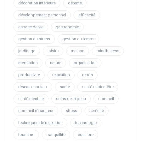
décoration intérieure
détente
développement personnel
efficacité
espace de vie
gastronomie
gestion du stress
gestion du temps
jardinage
loisirs
maison
mindfulness
méditation
nature
organisation
productivité
relaxation
repos
réseaux sociaux
santé
santé et bien-être
santé mentale
soins de la peau
sommeil
sommeil réparateur
stress
sérénité
techniques de relaxation
technologie
tourisme
tranquillité
équilibre