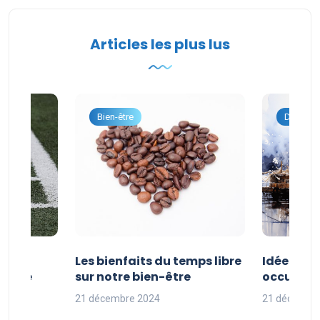
Articles les plus lus
onnel
Bien-être
Dévelop
vités
Les bienfaits du temps libre
Idées d’a
 faire
sur notre bien-être
occuper s
nces
21 décembre 2024
21 décembr