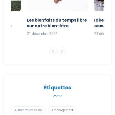
vités
Les bienfaits du temps libre
Idées d’a
 faire
sur notre bien-être
occuper s
nces
21 décembre 2024
21 décembr
Étiquettes
alimentation saine
aménagement