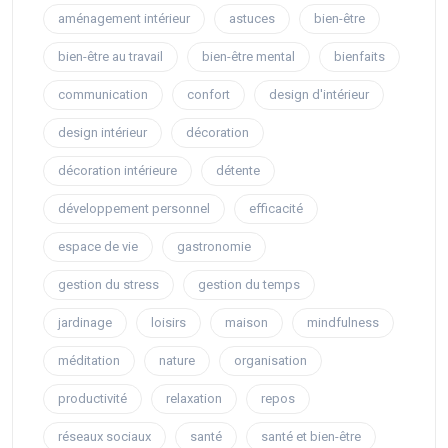
aménagement intérieur
astuces
bien-être
bien-être au travail
bien-être mental
bienfaits
communication
confort
design d'intérieur
design intérieur
décoration
décoration intérieure
détente
développement personnel
efficacité
espace de vie
gastronomie
gestion du stress
gestion du temps
jardinage
loisirs
maison
mindfulness
méditation
nature
organisation
productivité
relaxation
repos
réseaux sociaux
santé
santé et bien-être