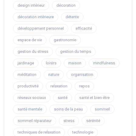
design intérieur
décoration
décoration intérieure
détente
développement personnel
efficacité
espace de vie
gastronomie
gestion du stress
gestion du temps
jardinage
loisirs
maison
mindfulness
méditation
nature
organisation
productivité
relaxation
repos
réseaux sociaux
santé
santé et bien-être
santé mentale
soins de la peau
sommeil
sommeil réparateur
stress
sérénité
techniques de relaxation
technologie