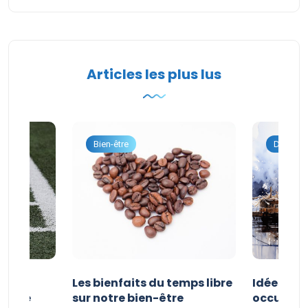
Articles les plus lus
onnel
Bien-être
Dévelop
vités
Les bienfaits du temps libre
Idées d’a
 faire
sur notre bien-être
occuper s