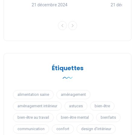
nces
21 décembre 2024
21 décembr
Étiquettes
alimentation saine
aménagement
aménagement intérieur
astuces
bien-être
bien-être au travail
bien-être mental
bienfaits
communication
confort
design d'intérieur