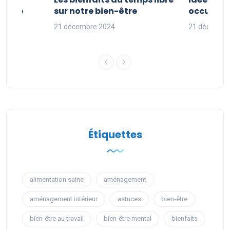
 faire
sur notre bien-être
occuper s
nces
21 décembre 2024
21 décembr
Étiquettes
alimentation saine
aménagement
aménagement intérieur
astuces
bien-être
bien-être au travail
bien-être mental
bienfaits