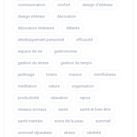
communication
confort
design d'intérieur
design intérieur
décoration
décoration intérieure
détente
développement personnel
efficacité
espace de vie
gastronomie
gestion du stress
gestion du temps
jardinage
loisirs
maison
mindfulness
méditation
nature
organisation
productivité
relaxation
repos
réseaux sociaux
santé
santé et bien-être
santé mentale
soins de la peau
sommeil
sommeil réparateur
stress
sérénité