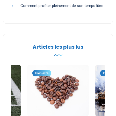
Comment profiter pleinement de son temps libre
Articles les plus lus
onnel
Bien-être
Dévelop