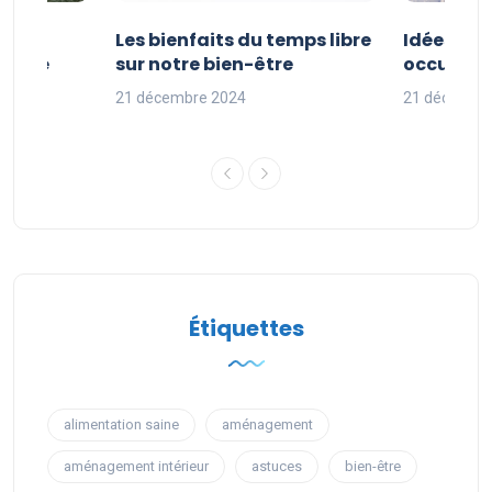
vités
Les bienfaits du temps libre
Idées d’a
 faire
sur notre bien-être
occuper s
nces
21 décembre 2024
21 décembr
Étiquettes
alimentation saine
aménagement
aménagement intérieur
astuces
bien-être