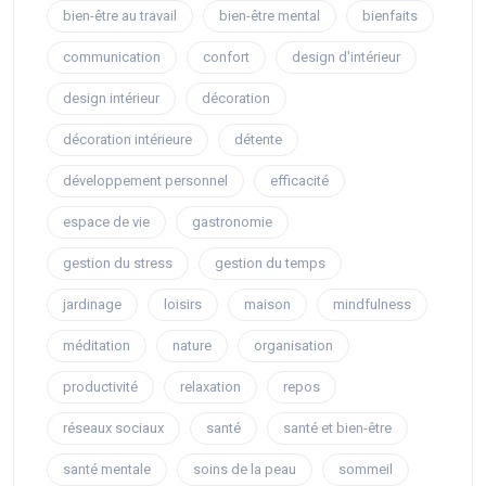
bien-être au travail
bien-être mental
bienfaits
communication
confort
design d'intérieur
design intérieur
décoration
décoration intérieure
détente
développement personnel
efficacité
espace de vie
gastronomie
gestion du stress
gestion du temps
jardinage
loisirs
maison
mindfulness
méditation
nature
organisation
productivité
relaxation
repos
réseaux sociaux
santé
santé et bien-être
santé mentale
soins de la peau
sommeil