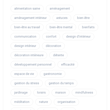
alimentation saine
aménagement
aménagement intérieur
astuces
bien-être
bien-être au travail
bien-être mental
bienfaits
communication
confort
design d'intérieur
design intérieur
décoration
décoration intérieure
détente
développement personnel
efficacité
espace de vie
gastronomie
gestion du stress
gestion du temps
jardinage
loisirs
maison
mindfulness
méditation
nature
organisation