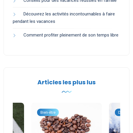
Conseils pour des vacances réussies en famille
Découvrez les activités incontournables à faire
pendant les vacances
Comment profiter pleinement de son temps libre
Articles les plus lus
onnel
Bien-être
Dévelop