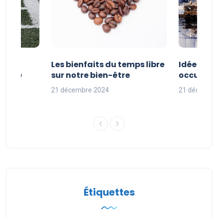
vités
Les bienfaits du temps libre
Idées d’a
 faire
sur notre bien-être
occuper s
nces
21 décembre 2024
21 décembr
Étiquettes