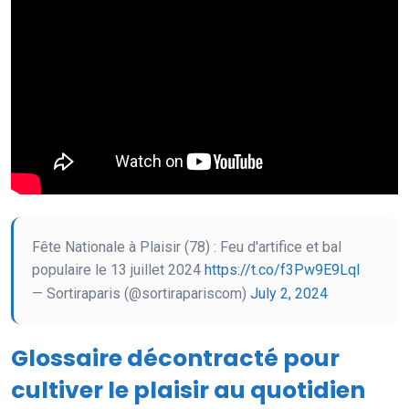
Fête Nationale à Plaisir (78) : Feu d'artifice et bal
populaire le 13 juillet 2024
https://t.co/f3Pw9E9Lql
— Sortiraparis (@sortirapariscom)
July 2, 2024
Glossaire décontracté pour
cultiver le plaisir au quotidien