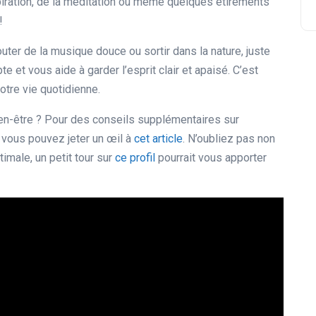
piration, de la méditation ou même quelques étirements
!
uter de la musique douce ou sortir dans la nature, juste
 et vous aide à garder l’esprit clair et apaisé. C’est
otre vie quotidienne.
bien-être ? Pour des conseils supplémentaires sur
 vous pouvez jeter un œil à
cet article
. N’oubliez pas non
imale, un petit tour sur
ce profil
pourrait vous apporter