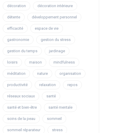
décoration
décoration intérieure
détente
développement personnel
efficacité
espace de vie
gastronomie
gestion du stress
gestion du temps
jardinage
loisirs
maison
mindfulness
méditation
nature
organisation
productivité
relaxation
repos
réseaux sociaux
santé
santé et bien-être
santé mentale
soins de la peau
sommeil
sommeil réparateur
stress