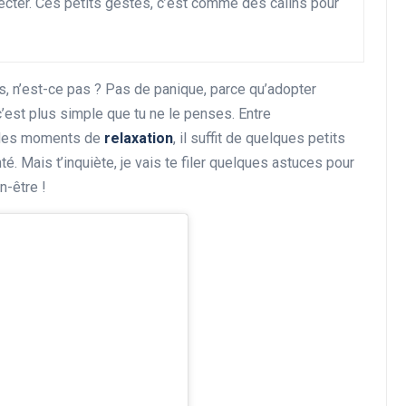
cter. Ces petits gestes, c’est comme des câlins pour
rs, n’est-ce pas ? Pas de panique, parce qu’adopter
Développement personnel
c’est plus simple que tu ne le penses. Entre
 des moments de
relaxation
, il suffit de quelques petits
é. Mais t’inquiète, je vais te filer quelques astuces pour
n-être !
Découvrez les activités
incontournables à faire
pendant les vacances
21 décembre 2024