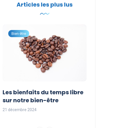
Articles les plus lus
Bien-être
Développement per
Les bienfaits du temps libre
Idées d’activi
sur notre bien-être
occuper son t
21 décembre 2024
21 décembre 2024