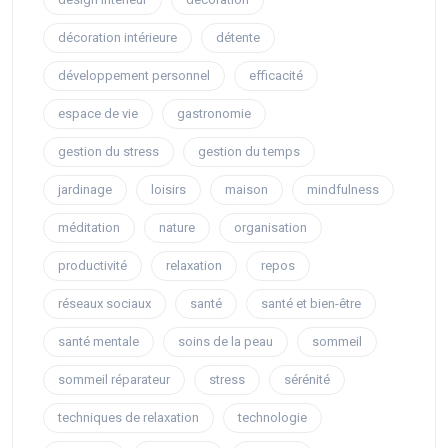
décoration intérieure
détente
développement personnel
efficacité
espace de vie
gastronomie
gestion du stress
gestion du temps
jardinage
loisirs
maison
mindfulness
méditation
nature
organisation
productivité
relaxation
repos
réseaux sociaux
santé
santé et bien-être
santé mentale
soins de la peau
sommeil
sommeil réparateur
stress
sérénité
techniques de relaxation
technologie