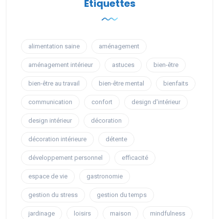
Étiquettes
alimentation saine
aménagement
aménagement intérieur
astuces
bien-être
bien-être au travail
bien-être mental
bienfaits
communication
confort
design d'intérieur
design intérieur
décoration
décoration intérieure
détente
développement personnel
efficacité
espace de vie
gastronomie
gestion du stress
gestion du temps
jardinage
loisirs
maison
mindfulness