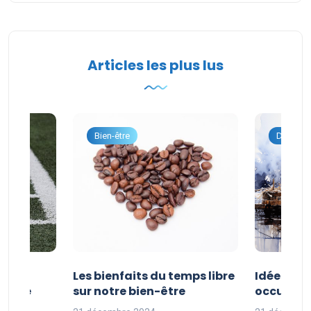
Articles les plus lus
onnel
Bien-être
Dévelop
vités
Les bienfaits du temps libre
Idées d’a
 faire
sur notre bien-être
occuper s
nces