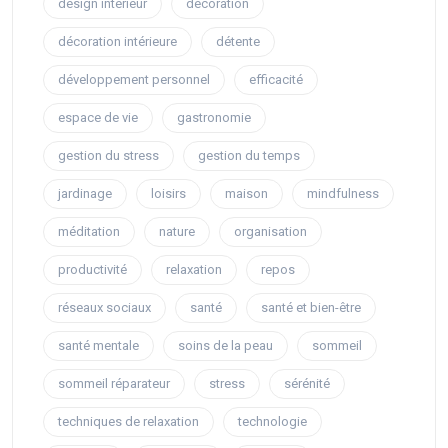
design intérieur
décoration
décoration intérieure
détente
développement personnel
efficacité
espace de vie
gastronomie
gestion du stress
gestion du temps
jardinage
loisirs
maison
mindfulness
méditation
nature
organisation
productivité
relaxation
repos
réseaux sociaux
santé
santé et bien-être
santé mentale
soins de la peau
sommeil
sommeil réparateur
stress
sérénité
techniques de relaxation
technologie