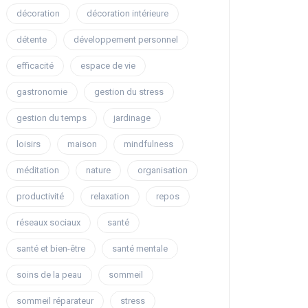
décoration
décoration intérieure
détente
développement personnel
efficacité
espace de vie
gastronomie
gestion du stress
gestion du temps
jardinage
loisirs
maison
mindfulness
méditation
nature
organisation
productivité
relaxation
repos
réseaux sociaux
santé
santé et bien-être
santé mentale
soins de la peau
sommeil
sommeil réparateur
stress