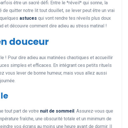
arfois être un sacré défi. Entre le *réveil* qui sonne, la
de quitter notre lit tout douillet, se lever peut être un vrai
i quelques
astuces
qui vont rendre tes réveils plus doux
aud et découvre comment dire adieu au stress matinal !
Développement personnel
 en douceur
e ! Pour dire adieu aux matinées chaotiques et accueillir
tuces simples et efficaces. En intégrant ces petits rituels
lez vous lever de bonne humeur, mais vous allez aussi
 journée.
Découvrez les activités
le
incontournables à faire
pendant les vacances
e tout part de votre
nuit de sommeil
. Assurez-vous que
21 décembre 2024
empérature fraîche, une obscurité totale et un minimum de
eindre vos écrans au moins une heure avant de dormir. Il