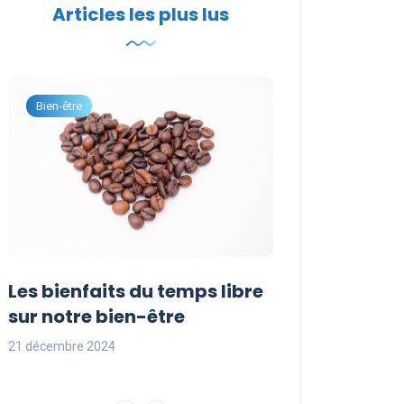
Articles les plus lus
Bien-être
Développement per
Les bienfaits du temps libre
Idées d’activi
sur notre bien-être
occuper son t
21 décembre 2024
21 décembre 2024